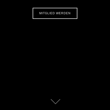
MITGLIED WERDEN
Zum
Inhalt