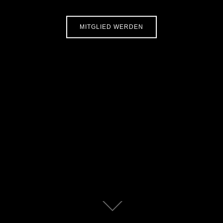
MITGLIED WERDEN
Zum
Inhalt